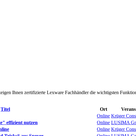
eigen Ihnen zertifizierte Lexware Fachhändler die wichtigsten Funktio
Titel
Ort
Veranst
Online
Krüger Cons
" effizient nutzen
Online
LUSIMA G
line
Online
Krüger Cons
d Tricks“ aus Speyer
Online
LUSIMA G