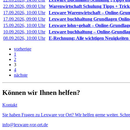
22.09.2026, 09:00 Uhr
Warenwirtschaft Schulung Tipps + Trick
17.09.2026, 10:00 Uhr
Lexware Warenwirtschaft – Online-Grund
17.09.2026, 09:00 Uhr
Lexware buchhaltung Grundlagen Onlin
15.09.2026, 10:00 Uhr
Lexware lohn+gehalt – Online-Grundlage
10.09.2026, 10:00 Uhr
Lexware buchhaltung – Online-Grundlage
08.09.2026, 10:00 Uhr
E-Rechnung: Alle wichtigen Neuigkeiten
vorherige
1
2
3
4
nächste
Können wir Ihnen helfen?
Kontakt
Sie haben Fragen zu Lexware vor Ort? Wir helfen gerne weiter. Schre
info@lexware-vor-ort.de