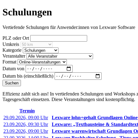
Schulungen
Vertiefende Schulungen für Anwender:innen von Lexware Software
PLZ oder Ort
Umkreis
Kategorie
Veranstalter
Format
Datum von
Datum bis (einschließlich)
Suchen
Effizienz zahlt sich aus! In vertiefenden Schulungen und Workshops z
Tagesgeschäft einsetzen. Diese Veranstaltungen sind kostenpflichtig.
Termin
29.09.2026, 09:00 Uhr
Lexware lohn+gehalt Grundlagen Online
23.09.2026, 09:30 Uhr
Lexware: „Textbausteine & Standardtexte
23.09.2026, 09:00 Uhr
Lexware warenwirtschaft Grundlagen On
22.09.2026, 14:00 Uhr
Lexware Buchhalter-Schulung „Tipps un