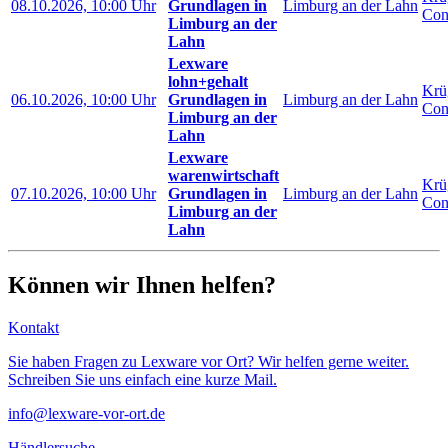
08.10.2026, 10:00 Uhr
Grundlagen in
Limburg an der Lahn
Con
Limburg an der
Lahn
Lexware
lohn+gehalt
Krü
06.10.2026, 10:00 Uhr
Grundlagen in
Limburg an der Lahn
Con
Limburg an der
Lahn
Lexware
warenwirtschaft
Krü
07.10.2026, 10:00 Uhr
Grundlagen in
Limburg an der Lahn
Con
Limburg an der
Lahn
Können wir Ihnen helfen?
Kontakt
Sie haben Fragen zu Lexware vor Ort? Wir helfen gerne weiter.
Schreiben Sie uns einfach eine kurze Mail.
info@lexware-vor-ort.de
Händlersuche