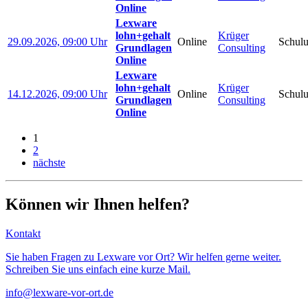
Online
Lexware
lohn+gehalt
Krüger
29.09.2026, 09:00 Uhr
Online
Schul
Grundlagen
Consulting
Online
Lexware
lohn+gehalt
Krüger
14.12.2026, 09:00 Uhr
Online
Schul
Grundlagen
Consulting
Online
1
2
nächste
Können wir Ihnen helfen?
Kontakt
Sie haben Fragen zu Lexware vor Ort? Wir helfen gerne weiter.
Schreiben Sie uns einfach eine kurze Mail.
info@lexware-vor-ort.de