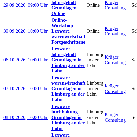
lohn+gehalt
Krüger
29.09.2026, 09:00 Uhr
Online
Sc
Grundlagen
Consulting
Online
Online-
Workshop
Krüger
30.09.2026, 10:00 Uhr
Lexware
Online
Sc
Consulting
warenwirtschaft
Fortgeschrittene
Lexware
lohn+gehalt
Limburg
Krüger
06.10.2026, 10:00 Uhr
Grundlagen in
an der
Sc
Consulting
Limburg an der
Lahn
Lahn
Lexware
warenwirtschaft
Limburg
Krüger
07.10.2026, 10:00 Uhr
Grundlagen in
an der
Sc
Consulting
Limburg an der
Lahn
Lahn
Lexware
buchhaltung
Limburg
Krüger
08.10.2026, 10:00 Uhr
Grundlagen in
an der
Sc
Consulting
Limburg an der
Lahn
Lahn
Lexware